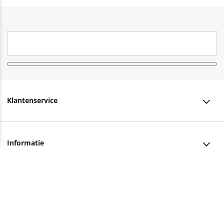
Klantenservice
Klantenservice
Informatie
Bestellen
Over ons
Bezorging
Advies nodig?
Vacatures
Betalen
Facebook
Winkels en openingstijden