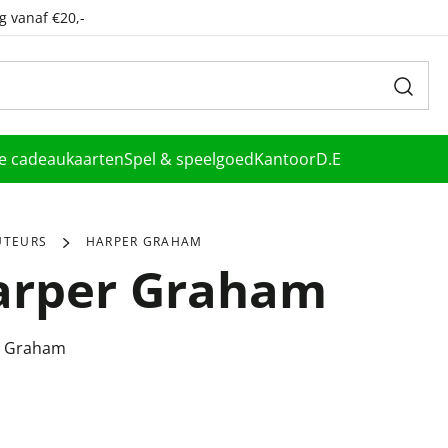
g vanaf €20,-
le cadeaukaarten
Spel & speelgoed
Kantoor
D.E
UTEURS
HARPER GRAHAM
arper Graham
r Graham