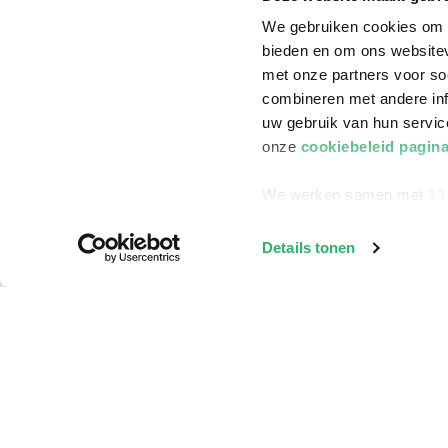
We gebruiken cookies om c
bieden en om ons websitev
met onze partners voor so
combineren met andere inf
uw gebruik van hun servi
onze
cookiebeleid pagin
We werken samen met
13
Details tonen
Klantenservice
Bestellen
Bezorging
Betalen
Retourneren
Veelgestelde vragen