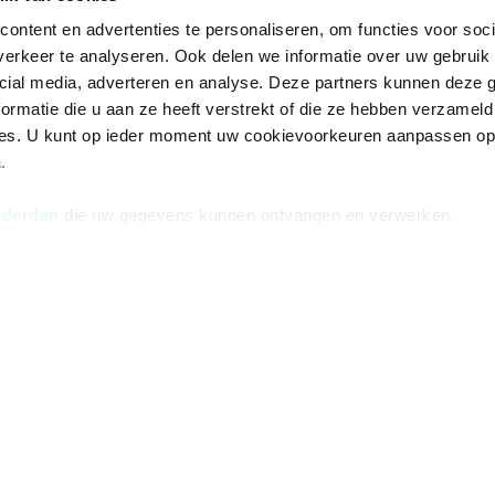
ontent en advertenties te personaliseren, om functies voor soci
erkeer te analyseren. Ook delen we informatie over uw gebruik 
cial media, adverteren en analyse. Deze partners kunnen deze
ormatie die u aan ze heeft verstrekt of die ze hebben verzameld
ces. U kunt op ieder moment uw cookievoorkeuren aanpassen o
a
.
 derden
die uw gegevens kunnen ontvangen en verwerken.
Informatie
Advies nodi
Over ons
Facebook
Vacatures
Instagram
Winkels en openingstijden
helpdesk@r
Cadeaukaart
088 - 133 84
Ondernemer worden