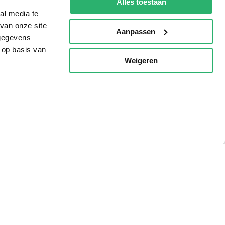
Alles toestaan
al media te
van onze site
Aanpassen
 gegevens
 op basis van
Weigeren
p
g?
eadshop.nl
 32