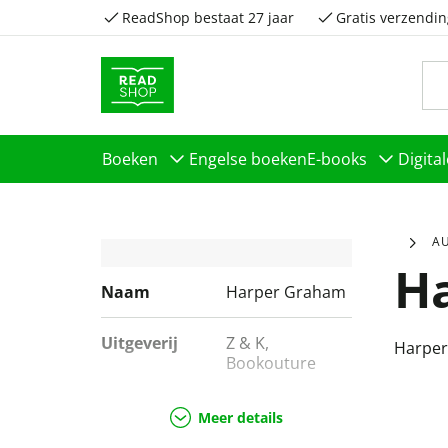
ReadShop bestaat 27 jaar
Gratis verzendin
Boeken
Engelse boeken
E-books
Digita
A
H
Naam
Harper Graham
Uitgeverij
Z & K,
Harpe
Bookouture
Genres
Romans
Meer details