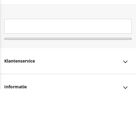
Klantenservice
Klantenservice
Informatie
Bestellen
Over ons
Bezorging
Advies nodig?
Vacatures
Betalen
Facebook
Winkels en openingstijden