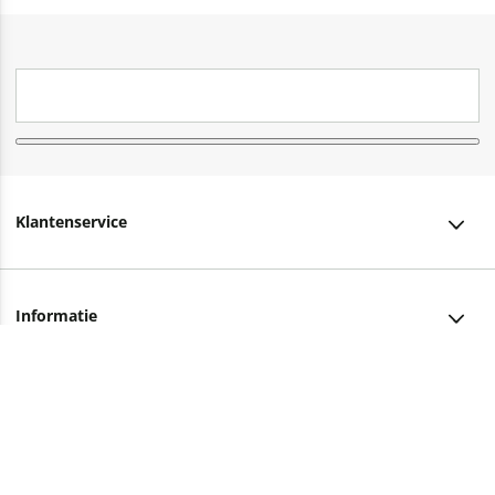
Klantenservice
Klantenservice
Informatie
Bestellen
Over ons
Bezorging
Advies nodig?
Vacatures
Betalen
Facebook
Winkels en openingstijden