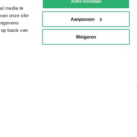
Alles toestaan
al media te
van onze site
Aanpassen
 gegevens
 op basis van
Weigeren
p
g?
eadshop.nl
 32