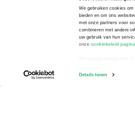
We gebruiken cookies om c
bieden en om ons websitev
met onze partners voor so
combineren met andere inf
uw gebruik van hun servi
onze
cookiebeleid pagin
We werken samen met
13
Details tonen
Klantenservice
Bestellen
Bezorging
Betalen
Retourneren
Veelgestelde vragen