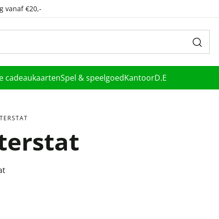
g vanaf €20,-
le cadeaukaarten
Spel & speelgoed
Kantoor
D.E
NTERSTAT
terstat
at