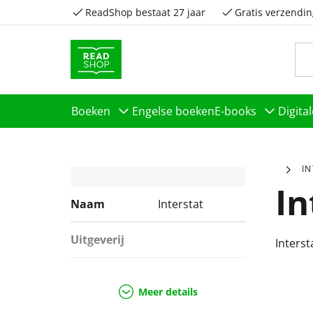
ReadShop bestaat 27 jaar
Gratis verzendin
Boeken
Engelse boeken
E-books
Digita
I
In
Naam
Interstat
Uitgeverij
Interst
Genres
Speelgoed,
Planning en
Meer details
Agenda's,