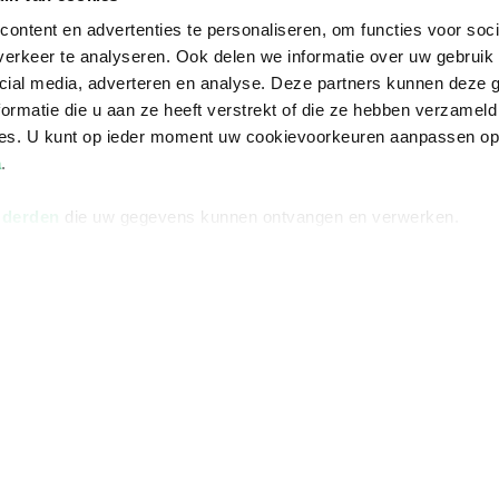
ontent en advertenties te personaliseren, om functies voor soci
erkeer te analyseren. Ook delen we informatie over uw gebruik 
cial media, adverteren en analyse. Deze partners kunnen deze
ormatie die u aan ze heeft verstrekt of die ze hebben verzameld
ces. U kunt op ieder moment uw cookievoorkeuren aanpassen o
a
.
 derden
die uw gegevens kunnen ontvangen en verwerken.
Informatie
Advies nodi
Over ons
Facebook
Vacatures
Instagram
Winkels en openingstijden
helpdesk@r
Cadeaukaart
088 - 133 84
Ondernemer worden