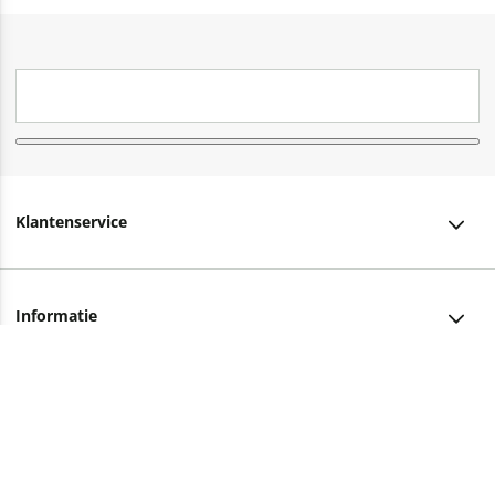
Klantenservice
Klantenservice
Informatie
Bestellen
Over ons
Bezorging
Advies nodig?
Vacatures
Betalen
Facebook
Winkels en openingstijden