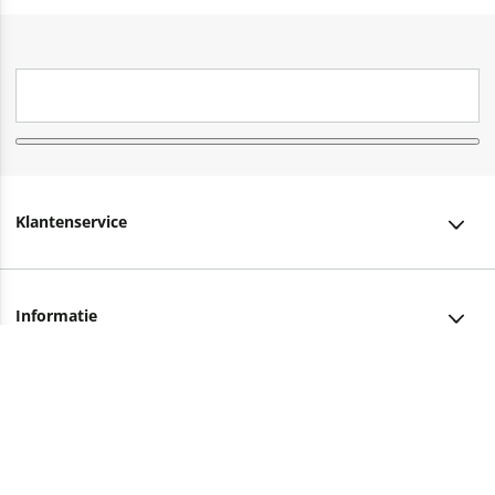
Klantenservice
Klantenservice
Informatie
Bestellen
Over ons
Bezorging
Advies nodig?
Vacatures
Betalen
Facebook
Winkels en openingstijden