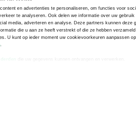
ontent en advertenties te personaliseren, om functies voor soci
erkeer te analyseren. Ook delen we informatie over uw gebruik 
cial media, adverteren en analyse. Deze partners kunnen deze
ormatie die u aan ze heeft verstrekt of die ze hebben verzameld
ces. U kunt op ieder moment uw cookievoorkeuren aanpassen o
a
.
 derden
die uw gegevens kunnen ontvangen en verwerken.
Informatie
Advies nodi
Over ons
Facebook
Vacatures
Instagram
Winkels en openingstijden
helpdesk@r
Cadeaukaart
088 - 133 84
Ondernemer worden