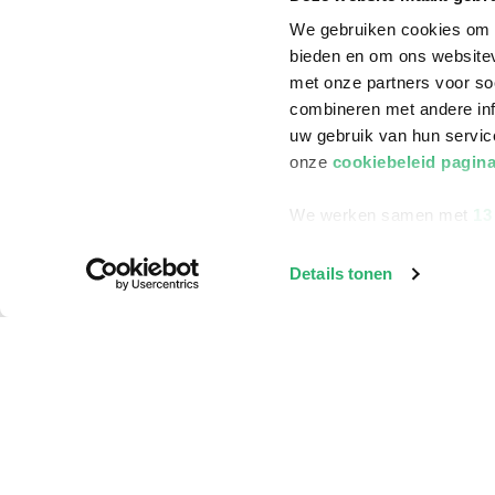
We gebruiken cookies om c
bieden en om ons websitev
met onze partners voor so
combineren met andere inf
uw gebruik van hun servi
onze
cookiebeleid pagin
We werken samen met
13
Details tonen
Klantenservice
Bestellen
Bezorging
Betalen
Retourneren
Veelgestelde vragen