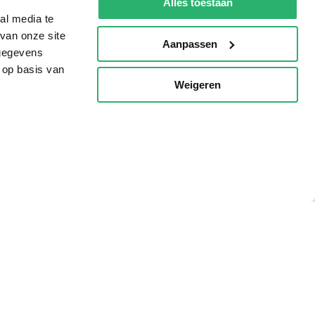
Alles toestaan
al media te
van onze site
Aanpassen
 gegevens
 op basis van
Weigeren
p
g?
eadshop.nl
 32