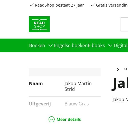
ReadShop bestaat 27 jaar
Gratis verzendin
Boeken
Engelse boeken
E-books
Digita
A
Ja
Naam
Jakob Martin
Strid
Jakob M
Uitgeverij
Blauw Gras
Genres
Kinderboeken
Meer details