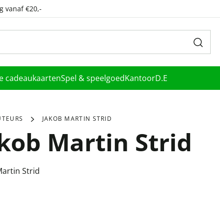
g vanaf €20,-
le cadeaukaarten
Spel & speelgoed
Kantoor
D.E
UTEURS
JAKOB MARTIN STRID
kob Martin Strid
artin Strid