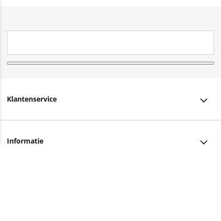
Klantenservice
Klantenservice
Informatie
Bestellen
Over ons
Bezorging
Advies nodig?
Vacatures
Betalen
Facebook
Winkels en openingstijden