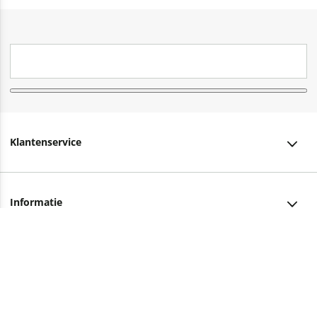
Klantenservice
Klantenservice
Informatie
Bestellen
Over ons
Bezorging
Advies nodig?
Vacatures
Betalen
Facebook
Winkels en openingstijden