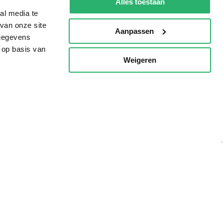
Alles toestaan
al media te
van onze site
Aanpassen
 gegevens
 op basis van
Weigeren
p
g?
eadshop.nl
 32