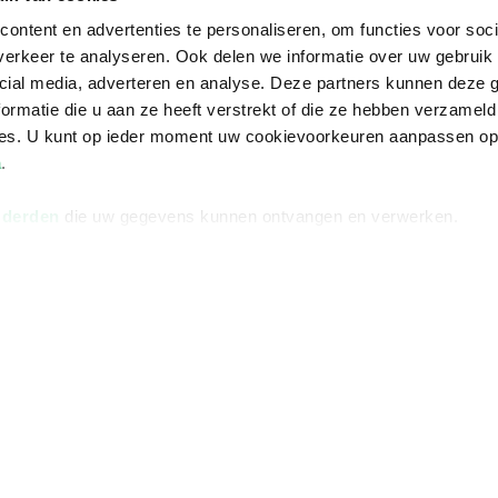
ontent en advertenties te personaliseren, om functies voor soci
erkeer te analyseren. Ook delen we informatie over uw gebruik 
cial media, adverteren en analyse. Deze partners kunnen deze
ormatie die u aan ze heeft verstrekt of die ze hebben verzameld
ces. U kunt op ieder moment uw cookievoorkeuren aanpassen o
a
.
 derden
die uw gegevens kunnen ontvangen en verwerken.
Informatie
Advies nodi
Over ons
Facebook
Vacatures
Instagram
Winkels en openingstijden
helpdesk@r
Cadeaukaart
088 - 133 84
Ondernemer worden