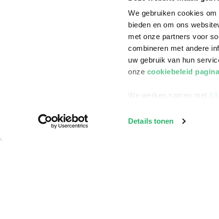
We gebruiken cookies om c
bieden en om ons websitev
met onze partners voor so
combineren met andere inf
uw gebruik van hun servi
onze
cookiebeleid pagin
We werken samen met
13
Details tonen
Klantenservice
Bestellen
Bezorging
Betalen
Retourneren
Veelgestelde vragen