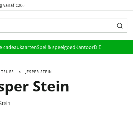
g vanaf €20,-
le cadeaukaarten
Spel & speelgoed
Kantoor
D.E
UTEURS
JESPER STEIN
sper Stein
Stein