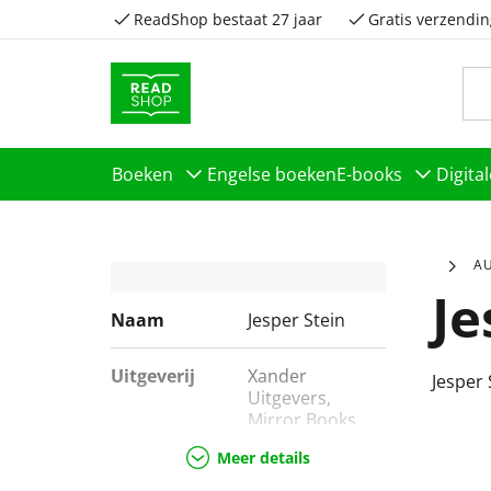
ReadShop bestaat 27 jaar
Gratis verzendin
Boeken
Engelse boeken
E-books
Digita
A
Je
Naam
Jesper Stein
Uitgeverij
Xander
Jesper 
Uitgevers,
Mirror Books,
Karakter
Meer details
Uitgevers B.V.