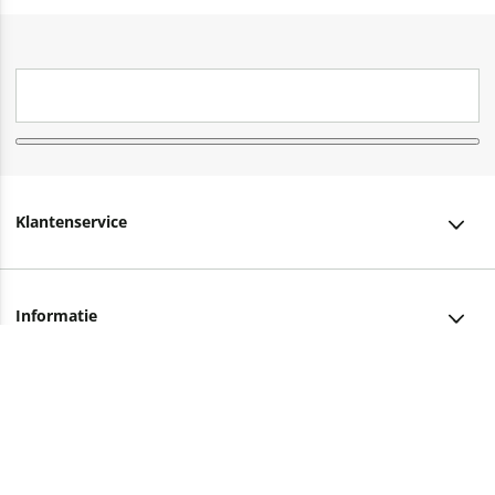
Klantenservice
Klantenservice
Informatie
Bestellen
Over ons
Bezorging
Advies nodig?
Vacatures
Betalen
Facebook
Winkels en openingstijden