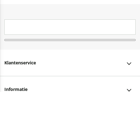
Klantenservice
Klantenservice
Informatie
Bestellen
Over ons
Bezorging
Advies nodig?
Vacatures
Betalen
Facebook
Winkels en openingstijden