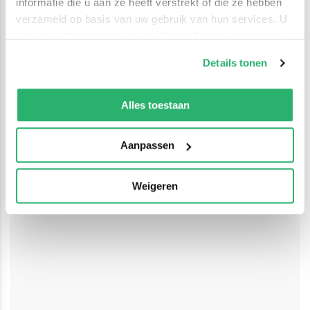
informatie die u aan ze heeft verstrekt of die ze hebben
verzameld op basis van uw gebruik van hun services. U
kunt op ieder moment uw cookievoorkeuren aanpassen
op onze
cookiebeleid pagina
.
Details tonen
We werken samen met
13 derden
die uw gegevens
kunnen ontvangen en verwerken.
Alles toestaan
Aanpassen
Weigeren