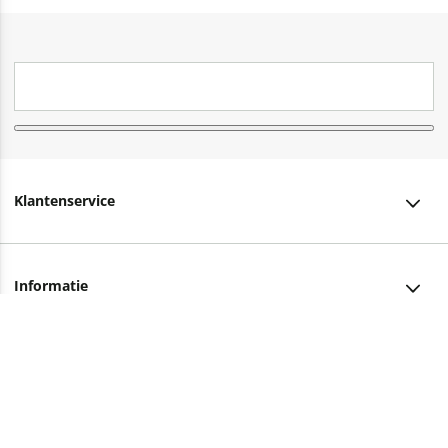
Klantenservice
Klantenservice
Informatie
Bestellen
Over ons
Bezorging
Advies nodig?
Vacatures
Betalen
Facebook
Winkels en openingstijden