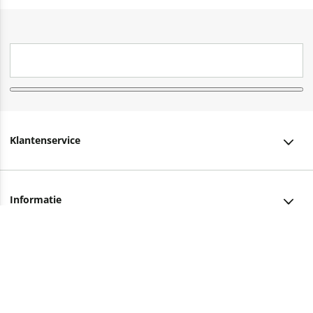
Klantenservice
Klantenservice
Informatie
Bestellen
Over ons
Bezorging
Advies nodig?
Vacatures
Betalen
Facebook
Winkels en openingstijden