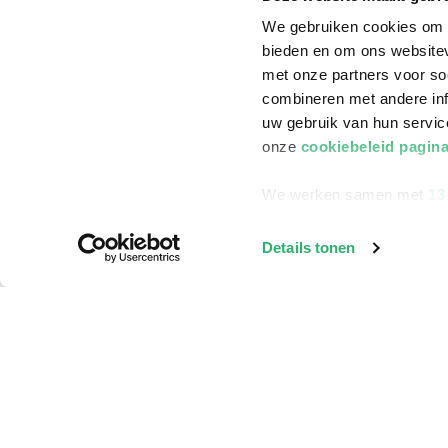
We gebruiken cookies om c
bieden en om ons websitev
met onze partners voor so
combineren met andere inf
uw gebruik van hun servi
onze
cookiebeleid pagin
We werken samen met
13
Details tonen
Klantenservice
Bestellen
Bezorging
Betalen
Retourneren
Veelgestelde vragen