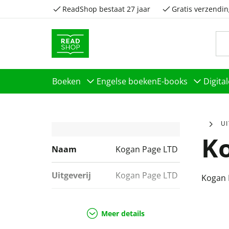
ReadShop bestaat 27 jaar
Gratis verzendin
Boeken
Engelse boeken
E-books
Digita
U
K
Naam
Kogan Page LTD
Uitgeverij
Kogan Page LTD
Kogan 
Genres
Geschiedenis &
politiek,
Meer details
Sportboeken,