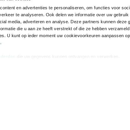
ontent en advertenties te personaliseren, om functies voor soci
erkeer te analyseren. Ook delen we informatie over uw gebruik 
cial media, adverteren en analyse. Deze partners kunnen deze
ormatie die u aan ze heeft verstrekt of die ze hebben verzameld
ces. U kunt op ieder moment uw cookievoorkeuren aanpassen o
a
.
 derden
die uw gegevens kunnen ontvangen en verwerken.
Informatie
Advies nodi
Over ons
Facebook
Vacatures
Instagram
Winkels en openingstijden
helpdesk@r
Cadeaukaart
088 - 133 84
Ondernemer worden