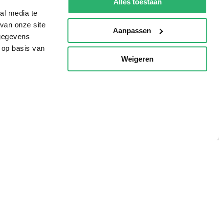
Alles toestaan
al media te
van onze site
Aanpassen
 gegevens
 op basis van
Weigeren
p
g?
eadshop.nl
 32