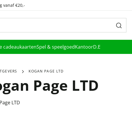
g vanaf €20,-
le cadeaukaarten
Spel & speelgoed
Kantoor
D.E
ITGEVERS
KOGAN PAGE LTD
ogan Page LTD
Page LTD