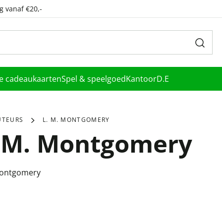
g vanaf €20,-
le cadeaukaarten
Spel & speelgoed
Kantoor
D.E
UTEURS
L. M. MONTGOMERY
. M. Montgomery
Montgomery