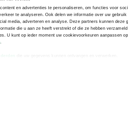
ontent en advertenties te personaliseren, om functies voor soci
erkeer te analyseren. Ook delen we informatie over uw gebruik 
cial media, adverteren en analyse. Deze partners kunnen deze
ormatie die u aan ze heeft verstrekt of die ze hebben verzameld
ces. U kunt op ieder moment uw cookievoorkeuren aanpassen o
a
.
 derden
die uw gegevens kunnen ontvangen en verwerken.
Informatie
Advies nodi
Over ons
Facebook
Vacatures
Instagram
Winkels en openingstijden
helpdesk@r
Cadeaukaart
088 - 133 84
Ondernemer worden