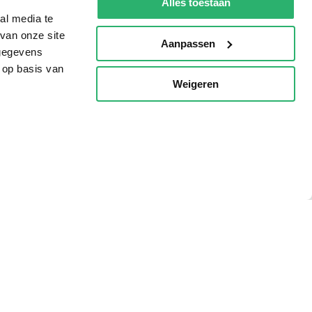
Alles toestaan
al media te
van onze site
Aanpassen
 gegevens
 op basis van
Weigeren
p
g?
eadshop.nl
 32