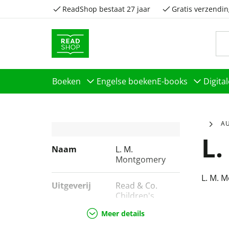
ReadShop bestaat 27 jaar
Gratis verzendin
Boeken
Engelse boeken
E-books
Digita
A
L
Naam
L. M.
Montgomery
L. M. 
Uitgeverij
Read & Co.
Children's,
Penguin
Meer details
Random House
Children's Uk,