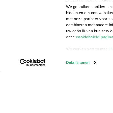
Everyman's
We gebruiken cookies om c
Library,
bieden en om ons websitev
Wordfire Press
met onze partners voor so
LLC, Tundra
Books Inc,
combineren met andere inf
Mixtpublish,
uw gebruik van hun servi
Ancient Wisdom
onze
cookiebeleid pagin
Publications,
Aladdin
We werken samen met
13
Paperbacks,
Sourcebooks,
Inc, Puffin,
Details tonen
Klantenservice
Createspace
Independent
Bestellen
Publishing
Platform, Anson
Bezorging
Street Press,
Double 9
Betalen
Booksllp,
Retourneren
Warbler
Classics,
Veelgestelde vragen
Double9 Books,