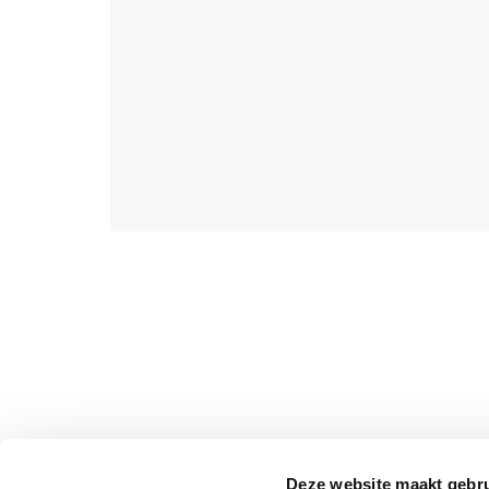
Read & Co.
Classics, Vintage
Publishing, Read
Books,
Macmillan
Collector's
Library,
Harpercollins
Focus, Sanage
Publishing
House LLP,
Random House
Canada,
University Of
Toronto Press,
Aladdin,
Sourcebooks
Fire, Sweet
Cherry
Publishing,
Simon &
Schuster,
Deze website maakt gebru
Culturea,