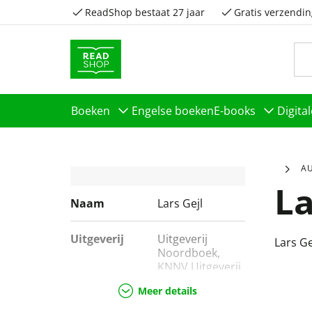
ReadShop bestaat 27 jaar
Gratis verzendin
Boeken
Engelse boeken
E-books
Digita
A
La
Naam
Lars Gejl
Uitgeverij
Uitgeverij
Lars Ge
Noordboek,
KNNV Uitgeverij
Meer details
Genres
Huis, tuin & dier