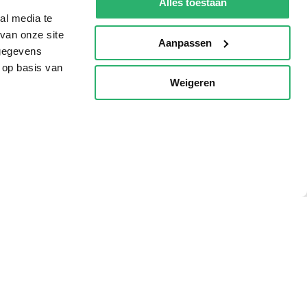
Alles toestaan
al media te
van onze site
Aanpassen
 gegevens
 op basis van
Weigeren
p
g?
eadshop.nl
 32