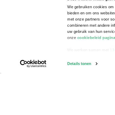
We gebruiken cookies om c
bieden en om ons websitev
met onze partners voor so
combineren met andere inf
uw gebruik van hun servi
onze
cookiebeleid pagin
We werken samen met
13
Details tonen
Klantenservice
Bestellen
Bezorging
Betalen
Retourneren
Veelgestelde vragen