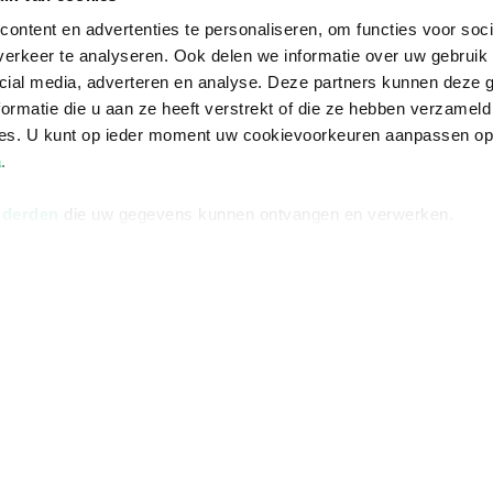
ontent en advertenties te personaliseren, om functies voor soci
erkeer te analyseren. Ook delen we informatie over uw gebruik 
cial media, adverteren en analyse. Deze partners kunnen deze
ormatie die u aan ze heeft verstrekt of die ze hebben verzameld
ces. U kunt op ieder moment uw cookievoorkeuren aanpassen o
a
.
 derden
die uw gegevens kunnen ontvangen en verwerken.
Informatie
Advies nodi
Over ons
Facebook
Vacatures
Instagram
Winkels en openingstijden
helpdesk@r
Cadeaukaart
088 - 133 84
Ondernemer worden