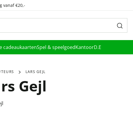
g vanaf €20,-
le cadeaukaarten
Spel & speelgoed
Kantoor
D.E
UTEURS
LARS GEJL
rs Gejl
jl