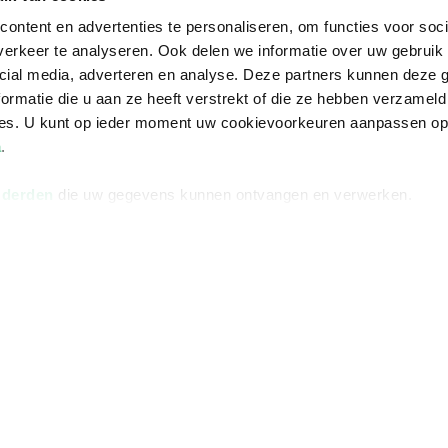
ontent en advertenties te personaliseren, om functies voor soci
erkeer te analyseren. Ook delen we informatie over uw gebruik 
cial media, adverteren en analyse. Deze partners kunnen deze
ormatie die u aan ze heeft verstrekt of die ze hebben verzameld
ces. U kunt op ieder moment uw cookievoorkeuren aanpassen o
a
.
 derden
die uw gegevens kunnen ontvangen en verwerken.
Informatie
Advies nodi
Over ons
Facebook
Vacatures
Instagram
Winkels en openingstijden
helpdesk@r
Cadeaukaart
088 - 133 84
Ondernemer worden