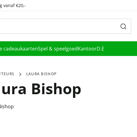
g vanaf €20,-
le cadeaukaarten
Spel & speelgoed
Kantoor
D.E
UTEURS
LAURA BISHOP
ura Bishop
Bishop