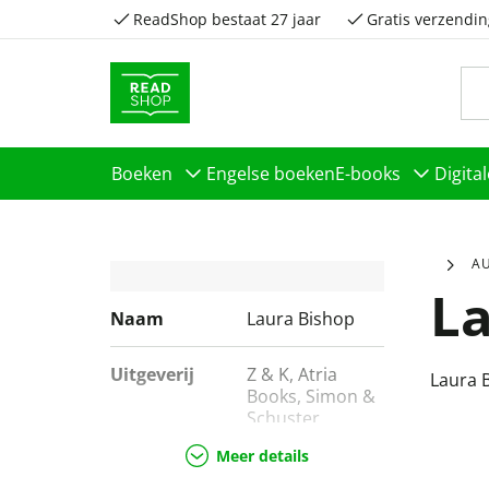
ReadShop bestaat 27 jaar
Gratis verzendin
Boeken
Engelse boeken
E-books
Digita
A
La
Naam
Laura Bishop
Uitgeverij
Z & K, Atria
Laura 
Books, Simon &
Schuster
Nederland B.V.
Meer details