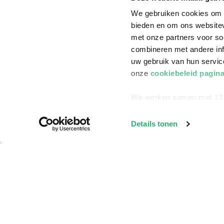
We gebruiken cookies om c
bieden en om ons websitev
met onze partners voor so
combineren met andere inf
uw gebruik van hun servi
onze
cookiebeleid pagin
We werken samen met
13
Details tonen
Klantenservice
Bestellen
Bezorging
Betalen
Retourneren
Veelgestelde vragen