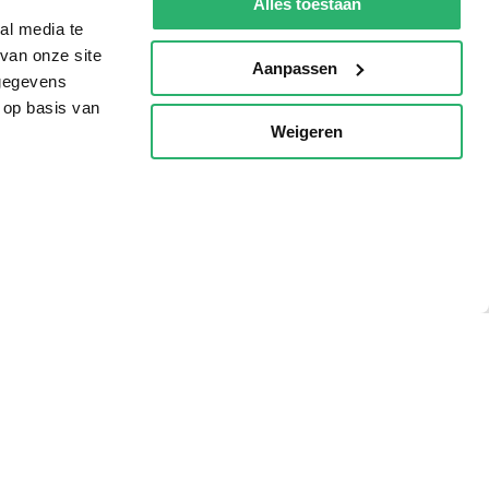
Alles toestaan
al media te
van onze site
Aanpassen
 gegevens
 op basis van
Weigeren
p
g?
eadshop.nl
 32