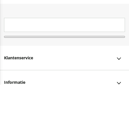
Klantenservice
Klantenservice
Informatie
Bestellen
Over ons
Bezorging
Advies nodig?
Vacatures
Betalen
Facebook
Winkels en openingstijden