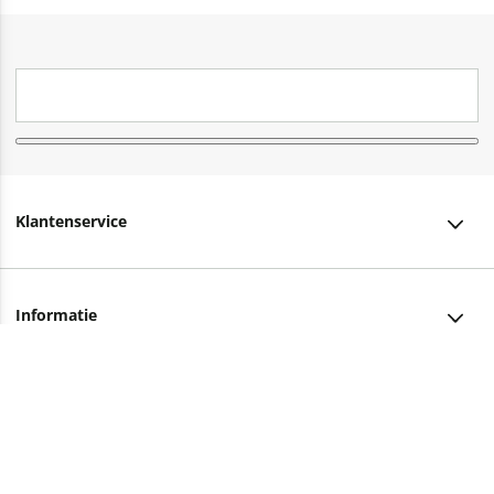
Klantenservice
Klantenservice
Informatie
Bestellen
Over ons
Bezorging
Advies nodig?
Vacatures
Betalen
Facebook
Winkels en openingstijden