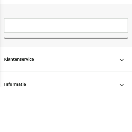
Klantenservice
Klantenservice
Informatie
Bestellen
Over ons
Bezorging
Advies nodig?
Vacatures
Betalen
Facebook
Winkels en openingstijden