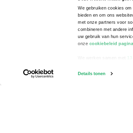
We gebruiken cookies om c
bieden en om ons websitev
met onze partners voor so
combineren met andere inf
uw gebruik van hun servi
onze
cookiebeleid pagin
We werken samen met
13
Details tonen
Klantenservice
Bestellen
Bezorging
Betalen
Retourneren
Veelgestelde vragen