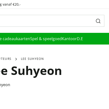
g vanaf €20,-
le cadeaukaarten
Spel & speelgoed
Kantoor
D.E
UTEURS
LEE SUHYEON
ee Suhyeon
hyeon