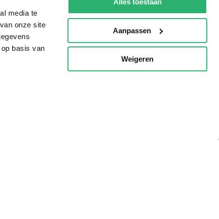
Alles toestaan
al media te
van onze site
Aanpassen
 gegevens
 op basis van
Weigeren
p
g?
eadshop.nl
 32