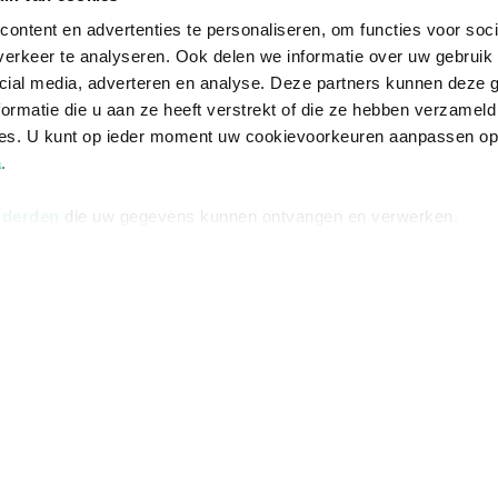
ontent en advertenties te personaliseren, om functies voor soci
erkeer te analyseren. Ook delen we informatie over uw gebruik 
cial media, adverteren en analyse. Deze partners kunnen deze
ormatie die u aan ze heeft verstrekt of die ze hebben verzameld
ces. U kunt op ieder moment uw cookievoorkeuren aanpassen o
a
.
 derden
die uw gegevens kunnen ontvangen en verwerken.
Informatie
Advies nodi
Over ons
Facebook
Vacatures
Instagram
Winkels en openingstijden
helpdesk@r
Cadeaukaart
088 - 133 84
Ondernemer worden