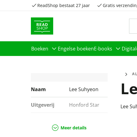
ReadShop bestaat 27 jaar
Gratis verzendin
Boeken
Engelse boeken
E-books
Digita
A
L
Naam
Lee Suhyeon
Uitgeverij
Honford Star
Lee Su
Genres
Thrillers
Meer details