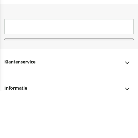
Klantenservice
Klantenservice
Informatie
Bestellen
Over ons
Bezorging
Advies nodig?
Vacatures
Betalen
Facebook
Winkels en openingstijden