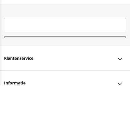
Klantenservice
Klantenservice
Informatie
Bestellen
Over ons
Bezorging
Advies nodig?
Vacatures
Betalen
Facebook
Winkels en openingstijden