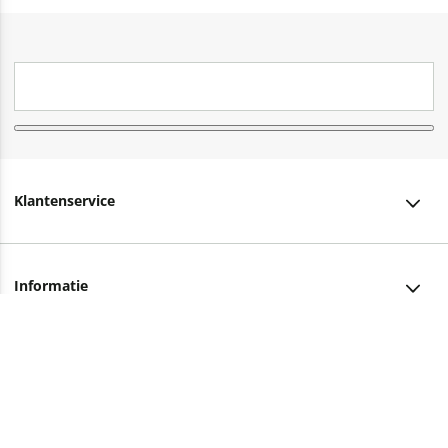
Klantenservice
Klantenservice
Informatie
Bestellen
Over ons
Bezorging
Advies nodig?
Vacatures
Betalen
Facebook
Winkels en openingstijden