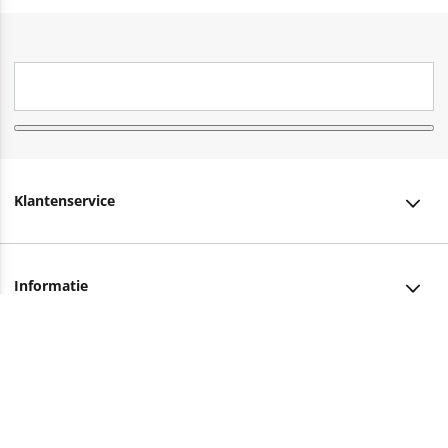
Klantenservice
Klantenservice
Informatie
Bestellen
Over ons
Bezorging
Advies nodig?
Vacatures
Betalen
Facebook
Winkels en openingstijden