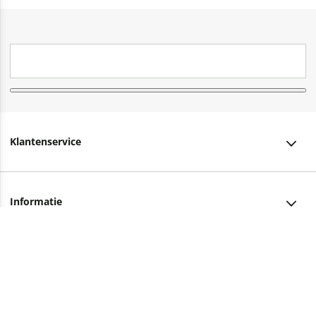
Klantenservice
Klantenservice
Informatie
Bestellen
Over ons
Bezorging
Advies nodig?
Vacatures
Betalen
Facebook
Winkels en openingstijden