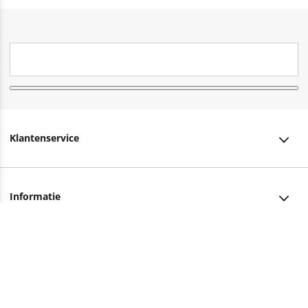
Klantenservice
Klantenservice
Informatie
Bestellen
Over ons
Bezorging
Advies nodig?
Vacatures
Betalen
Facebook
Winkels en openingstijden