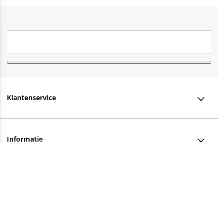
Klantenservice
Klantenservice
Informatie
Bestellen
Over ons
Bezorging
Advies nodig?
Vacatures
Betalen
Facebook
Winkels en openingstijden