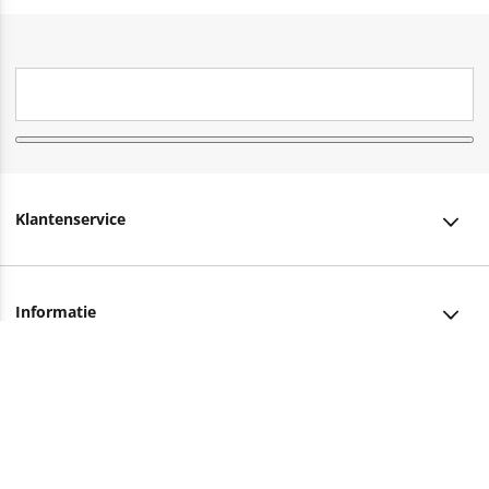
Klantenservice
Klantenservice
Informatie
Bestellen
Over ons
Bezorging
Advies nodig?
Vacatures
Betalen
Facebook
Winkels en openingstijden