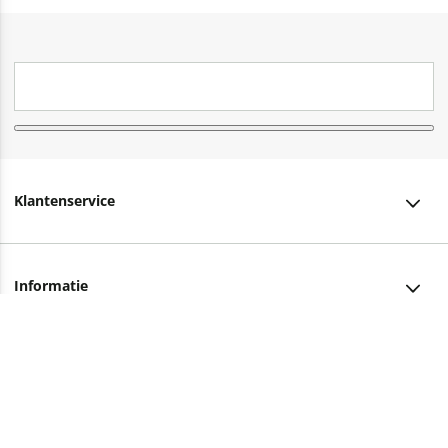
Klantenservice
Klantenservice
Informatie
Bestellen
Over ons
Bezorging
Advies nodig?
Vacatures
Betalen
Facebook
Winkels en openingstijden