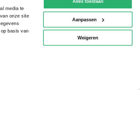
Alles toestaan
al media te
van onze site
Aanpassen
 gegevens
 op basis van
Weigeren
p
g?
eadshop.nl
 32