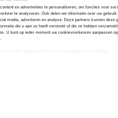
ontent en advertenties te personaliseren, om functies voor soci
erkeer te analyseren. Ook delen we informatie over uw gebruik 
cial media, adverteren en analyse. Deze partners kunnen deze
ormatie die u aan ze heeft verstrekt of die ze hebben verzameld
ces. U kunt op ieder moment uw cookievoorkeuren aanpassen o
a
.
 derden
die uw gegevens kunnen ontvangen en verwerken.
Informatie
Advies nodi
Over ons
Facebook
Vacatures
Instagram
Winkels en openingstijden
helpdesk@r
Cadeaukaart
088 - 133 84
Ondernemer worden