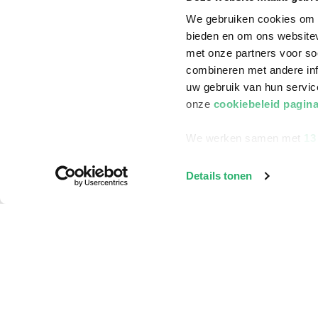
We gebruiken cookies om c
bieden en om ons websitev
met onze partners voor so
combineren met andere inf
uw gebruik van hun servi
onze
cookiebeleid pagin
We werken samen met
13
Details tonen
Klantenservice
Bestellen
Bezorging
Betalen
Retourneren
Veelgestelde vragen