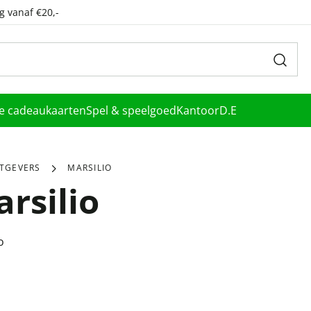
g vanaf €20,-
le cadeaukaarten
Spel & speelgoed
Kantoor
D.E
ITGEVERS
MARSILIO
rsilio
o