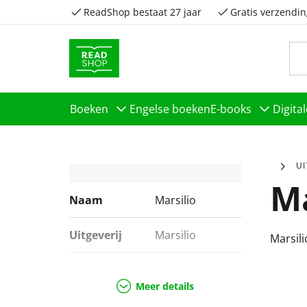
ReadShop bestaat 27 jaar
Gratis verzendin
Boeken
Engelse boeken
E-books
Digita
U
Ma
Naam
Marsilio
Uitgeverij
Marsilio
Marsili
Genres
Kunst & cultuur,
School &
Meer details
studieboeken,