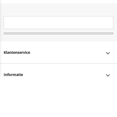
Klantenservice
Klantenservice
Informatie
Bestellen
Over ons
Bezorging
Advies nodig?
Vacatures
Betalen
Facebook
Winkels en openingstijden