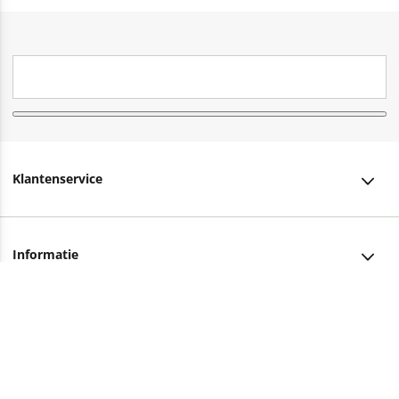
Klantenservice
Klantenservice
Informatie
Bestellen
Over ons
Bezorging
Advies nodig?
Vacatures
Betalen
Facebook
Winkels en openingstijden