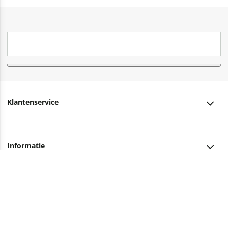
Klantenservice
Klantenservice
Informatie
Bestellen
Over ons
Bezorging
Advies nodig?
Vacatures
Betalen
Facebook
Winkels en openingstijden