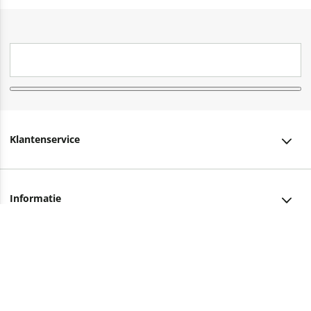
Klantenservice
Klantenservice
Informatie
Bestellen
Over ons
Bezorging
Advies nodig?
Vacatures
Betalen
Facebook
Winkels en openingstijden