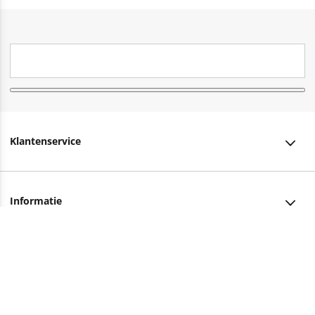
Klantenservice
Klantenservice
Informatie
Bestellen
Over ons
Bezorging
Advies nodig?
Vacatures
Betalen
Facebook
Winkels en openingstijden