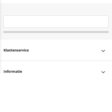
Klantenservice
Klantenservice
Informatie
Bestellen
Over ons
Bezorging
Advies nodig?
Vacatures
Betalen
Facebook
Winkels en openingstijden