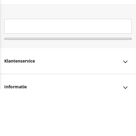
Klantenservice
Klantenservice
Informatie
Bestellen
Over ons
Bezorging
Advies nodig?
Vacatures
Betalen
Facebook
Winkels en openingstijden