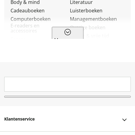
Body & mind
Literatuur
Cadeauboeken
Luisterboeken
Computerboeken
Managementboeken
E-readers en
Overige boeken
accessoires
Reizen & vrije tijd
Fantasy
Meer genres
Religie
Geschiedenis & politiek
Romans
Hobbyboeken
School & studieboeken
Huis, tuin & dier
Spiritualiteit
Kalenders & agenda's
Sportboeken
Kinderboeken
Stripboeken
Kookboeken
Thrillers
Kunst & cultuur
Young adult
Klantenservice
Klantenservice