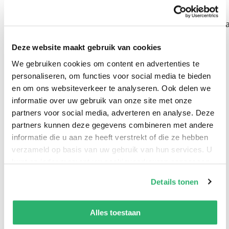
- Terug in
Manuel
Schotse
niet de
de tijd
Garand
Butleracademie
moordenaa
Manuel
1 -
Iris
19,99
19,99
22,99
16,99
Deze website maakt gebruik van cookies
Garand
Geheimen
Starling
We gebruiken cookies om content en advertenties te
van
personaliseren, om functies voor social media te bieden
Rosewell
Bekijk alles
en om ons websiteverkeer te analyseren. Ook delen we
Castle
informatie over uw gebruik van onze site met onze
Corina
partners voor social media, adverteren en analyse. Deze
Bomann
Populaire genres
partners kunnen deze gegevens combineren met andere
informatie die u aan ze heeft verstrekt of die ze hebben
verzameld op basis van uw gebruik van hun services. U
kunt op ieder moment uw cookievoorkeuren aanpassen
op onze
cookiebeleid pagina
.
Details tonen
We werken samen met
13 derden
die uw gegevens
kunnen ontvangen en verwerken.
Alles toestaan