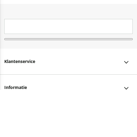
Klantenservice
Klantenservice
Informatie
Bestellen
Over ons
Bezorging
Advies nodig?
Vacatures
Betalen
Facebook
Winkels en openingstijden