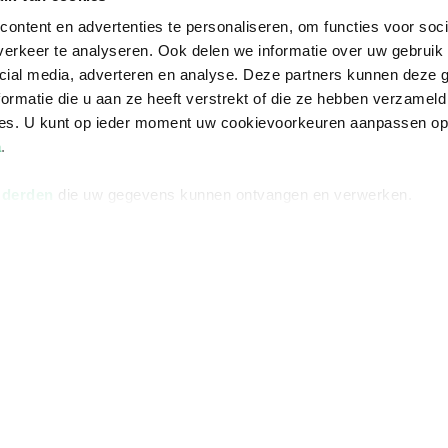
ontent en advertenties te personaliseren, om functies voor soci
erkeer te analyseren. Ook delen we informatie over uw gebruik 
cial media, adverteren en analyse. Deze partners kunnen deze
ormatie die u aan ze heeft verstrekt of die ze hebben verzameld
ces. U kunt op ieder moment uw cookievoorkeuren aanpassen o
a
.
 derden
die uw gegevens kunnen ontvangen en verwerken.
Informatie
Advies nodi
Over ons
Facebook
Vacatures
Instagram
Winkels en openingstijden
helpdesk@r
Cadeaukaart
088 - 133 84
Ondernemer worden