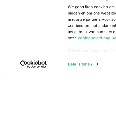
We gebruiken cookies om c
bieden en om ons websitev
met onze partners voor so
combineren met andere inf
uw gebruik van hun servi
onze
cookiebeleid pagin
We werken samen met
13
Details tonen
Klantenservice
Bestellen
Bezorging
Betalen
Retourneren
Veelgestelde vragen