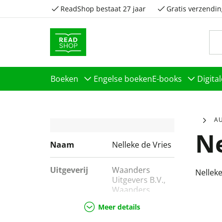
ReadShop bestaat 27 jaar
Gratis verzendin
Boeken
Engelse boeken
E-books
Digita
A
Ne
Naam
Nelleke de Vries
Uitgeverij
Waanders
Nelleke
Uitgevers B.V.,
Waanders
Uitgevers
Meer details