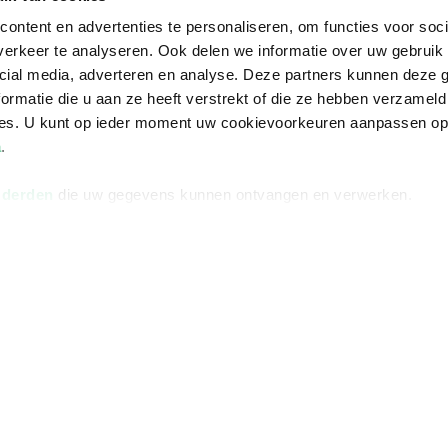
ontent en advertenties te personaliseren, om functies voor soci
erkeer te analyseren. Ook delen we informatie over uw gebruik 
cial media, adverteren en analyse. Deze partners kunnen deze
ormatie die u aan ze heeft verstrekt of die ze hebben verzameld
ces. U kunt op ieder moment uw cookievoorkeuren aanpassen o
a
.
 derden
die uw gegevens kunnen ontvangen en verwerken.
Informatie
Advies nodi
Over ons
Facebook
Vacatures
Instagram
Winkels en openingstijden
helpdesk@r
Cadeaukaart
088 - 133 84
Ondernemer worden