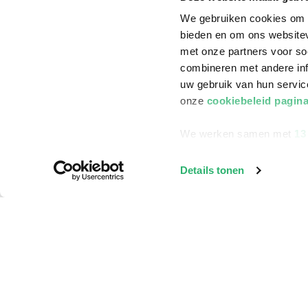
We gebruiken cookies om c
bieden en om ons websitev
met onze partners voor so
combineren met andere inf
uw gebruik van hun servi
onze
cookiebeleid pagin
We werken samen met
13
Details tonen
Klantenservice
Bestellen
Bezorging
Betalen
Retourneren
Veelgestelde vragen