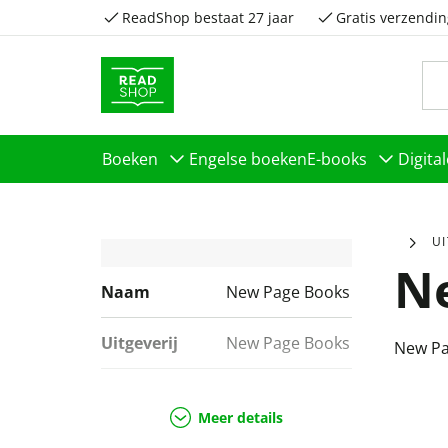
ReadShop bestaat 27 jaar
Gratis verzendin
Boeken
Engelse boeken
E-books
Digita
U
N
Naam
New Page Books
Uitgeverij
New Page Books
New Pa
Genres
Spiritualiteit,
Body & mind,
Meer details
School &