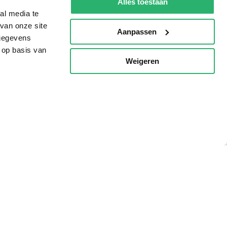
Alles toestaan
al media te
van onze site
Aanpassen
 gegevens
 op basis van
Weigeren
p
g?
eadshop.nl
 32