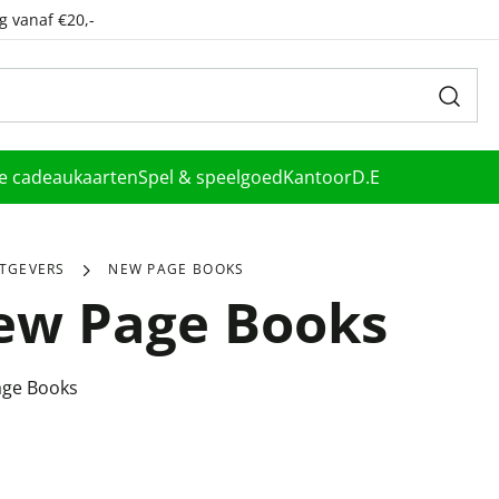
g vanaf €20,-
le cadeaukaarten
Spel & speelgoed
Kantoor
D.E
ITGEVERS
NEW PAGE BOOKS
ew Page Books
ge Books