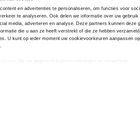
ontent en advertenties te personaliseren, om functies voor soci
erkeer te analyseren. Ook delen we informatie over uw gebruik 
cial media, adverteren en analyse. Deze partners kunnen deze
ormatie die u aan ze heeft verstrekt of die ze hebben verzameld
ces. U kunt op ieder moment uw cookievoorkeuren aanpassen o
a
.
 derden
die uw gegevens kunnen ontvangen en verwerken.
Informatie
Advies nodi
Over ons
Facebook
Vacatures
Instagram
Winkels en openingstijden
helpdesk@r
Cadeaukaart
088 - 133 84
Ondernemer worden