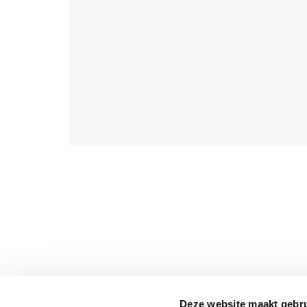
Books, New
Press, Picador,
Columbia
University
Press, Verso
Books, Taylor &
Francis LTD,
New PR,
Penguin Books
LTD
Genres
Geschiedenis &
politiek,
Spiritualiteit,
Managementboeken,
Literatuur,
School &
studieboeken
Deze website maakt gebru