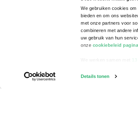
We gebruiken cookies om c
bieden en om ons websitev
met onze partners voor so
combineren met andere inf
uw gebruik van hun servi
onze
cookiebeleid pagin
We werken samen met
13
Details tonen
Klantenservice
Bestellen
Bezorging
Betalen
Retourneren
Veelgestelde vragen