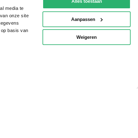
Alles toestaan
al media te
van onze site
Aanpassen
 gegevens
 op basis van
Weigeren
p
g?
eadshop.nl
 32