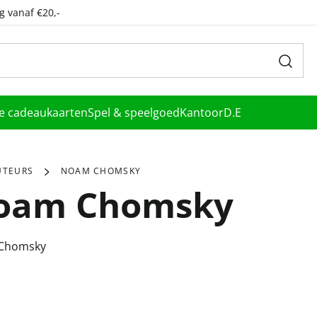
g vanaf €20,-
le cadeaukaarten
Spel & speelgoed
Kantoor
D.E
UTEURS
NOAM CHOMSKY
oam Chomsky
Chomsky