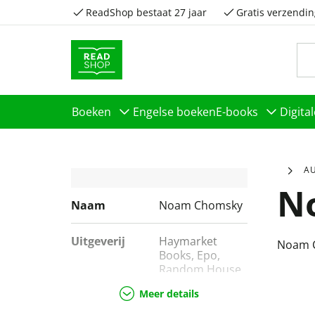
ReadShop bestaat 27 jaar
Gratis verzendin
Boeken
Engelse boeken
E-books
Digita
A
N
Naam
Noam Chomsky
Uitgeverij
Haymarket
Noam 
Books, Epo,
Random House,
The New Press,
Meer details
Canada House
Of Anansi Press