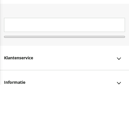
Klantenservice
Klantenservice
Informatie
Bestellen
Over ons
Bezorging
Advies nodig?
Vacatures
Betalen
Facebook
Winkels en openingstijden