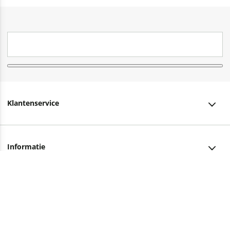
Klantenservice
Klantenservice
Informatie
Bestellen
Over ons
Bezorging
Advies nodig?
Vacatures
Betalen
Facebook
Winkels en openingstijden