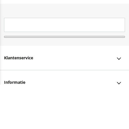
Klantenservice
Klantenservice
Informatie
Bestellen
Over ons
Bezorging
Advies nodig?
Vacatures
Betalen
Facebook
Winkels en openingstijden