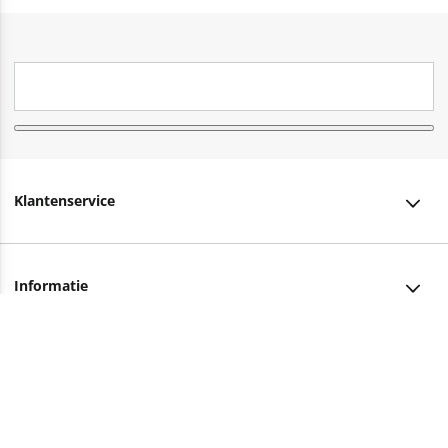
Klantenservice
Klantenservice
Informatie
Bestellen
Over ons
Bezorging
Advies nodig?
Vacatures
Betalen
Facebook
Winkels en openingstijden